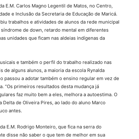
da E.M. Carlos Magno Legentil de Matos, no Centro,
dade e Inclusão da Secretaria de Educação de Maricá.
xibiu trabalhos e atividades de alunos da rede municipal
 síndrome de down, retardo mental em diferentes
uas unidades que ficam nas aldeias indígenas da
sicais e também o perfil do trabalho realizado nas
is de alguns alunos, a maioria da escola Rynalda
ano passou a adotar também o ensino regular em vez de
ia. “Os primeiros resultados desta mudança já
ulares faz muito bem a eles, melhora a autoestima. O
ra Delta de Oliveira Pires, ao lado do aluno Marco
uco antes.
 da E.M. Rodrigo Monteiro, que fica na serra do
nte disse não saber o que tem de melhor em sua