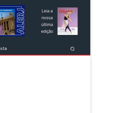
Leia a
nossa
última
edição
ista