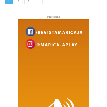
1
2
3
- Publicidade -