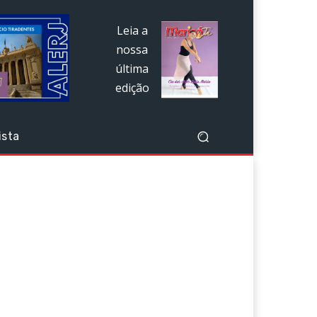
Leia a
nossa
última
edição
ista