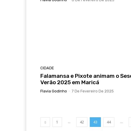
CIDADE
Falamansa e Pixote animam o Ses
Verão 2025 em Maricá
Flavia Godinho
-
7 De Fevereiro De 2025
...
...
1
42
43
44