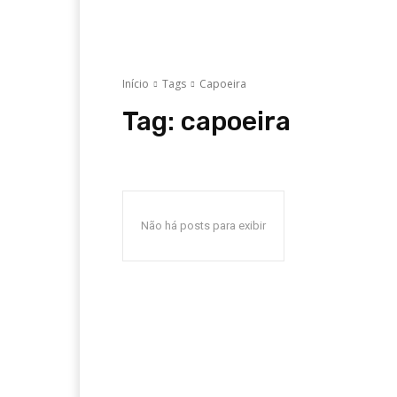
Início
Tags
Capoeira
Tag:
capoeira
Não há posts para exibir