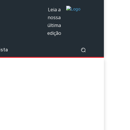
Leia a
nossa
última
edição
ista