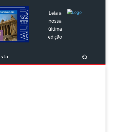
Leia a
nossa
última
edição
ista