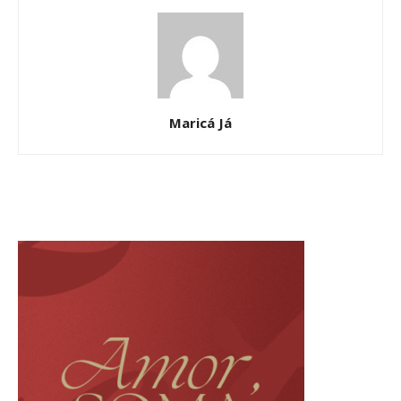
Maricá Já