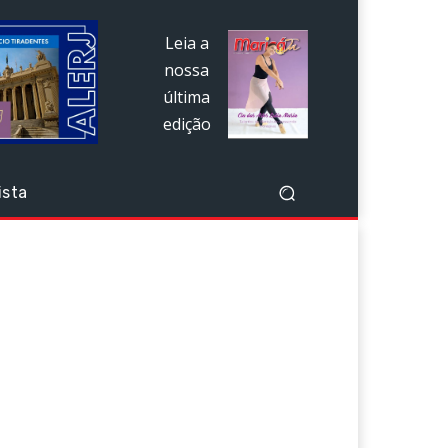
Leia a
nossa
última
edição
ista