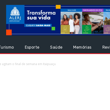
Turismo
Esporte
Saúde
Memórias
Rev
te agitam o final de semana em Itaipuaçu