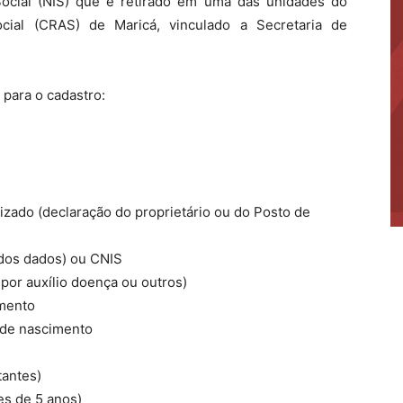
ocial (NIS) que é retirado em uma das unidades do
cial (CRAS) de Maricá, vinculado a Secretaria de
para o cadastro:
izado (declaração do proprietário ou do Posto de
e dos dados) ou CNIS
por auxílio doença ou outros)
amento
o de nascimento
tantes)
es de 5 anos)