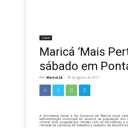
Cidade
Maricá ‘Mais Per
sábado em Pont
Por
Maricá Já
-
18 de agosto de 2017
A Secretaria Geral e de Governo de Maricá inicia nest
administração municipal ao alcance da população dos q
central será ocupada por tendas com as secretarias e ór
retirada de carteiras de trabalho e cadastro de benefíc