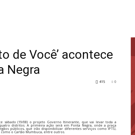
to de Você’ acontece
a Negra
415
0
e sábado (19/08) o projeto Governo Itinerante, que vai levar toda a
uatro distritos. A primeira ação será em Ponta Negra, onde a praça
gãos públicos, que irão disponibilizar diferentes serviços como IPTU,
ios como o Cartão Mumbuca, entre outros.