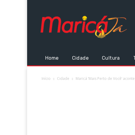
Home
Cidade
Cultura
Início
Cidade
Maricá ‘Mais Perto de Você’ acon