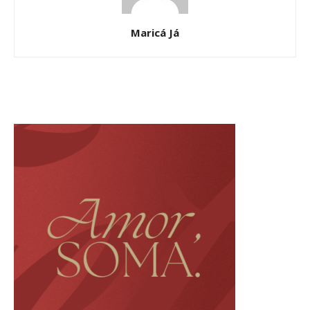
Maricá Já