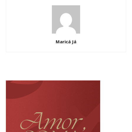
Maricá Já