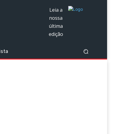
Leia a
nossa
última
edição
ista