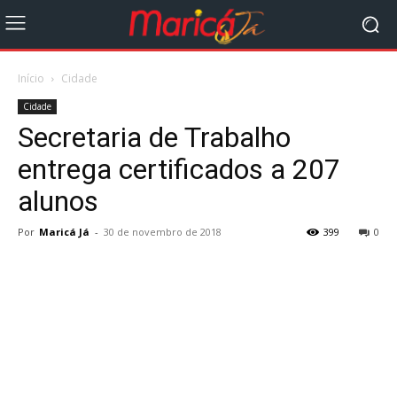
Início
Cidade
Cidade
Secretaria de Trabalho
entrega certificados a 207
alunos
Por
Maricá Já
-
30 de novembro de 2018
399
0