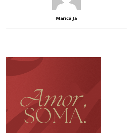
Maricá Já