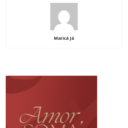
Maricá Já