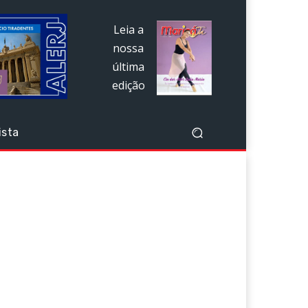
Leia a
nossa
última
edição
ista