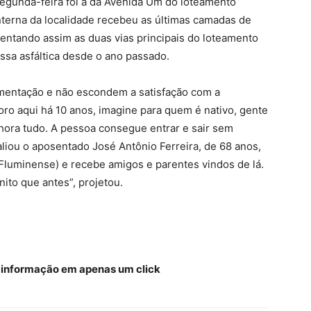
segunda-feira foi a da Avenida Um do loteamento
interna da localidade recebeu as últimas camadas de
mentando assim as duas vias principais do loteamento
assa asfáltica desde o ano passado.
entação e não escondem a satisfação com a
ro aqui há 10 anos, imagine para quem é nativo, gente
hora tudo. A pessoa consegue entrar e sair sem
valiou o aposentado José Antônio Ferreira, de 68 anos,
Fluminense) e recebe amigos e parentes vindos de lá.
ito que antes”, projetou.
a informação em apenas um click