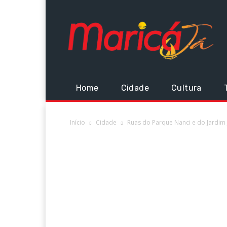
Home
Cidade
Cultura
Início
Cidade
Ruas do Parque Nanci e do Jardim