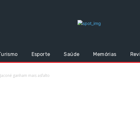
Turismo
Esporte
Saúde
Memórias
Rev
 Jaconé ganham mais asfalto