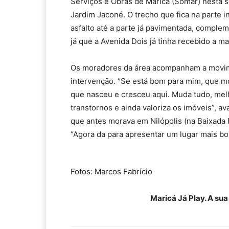
Serviços e Obras de Maricá (Somar) nesta 
Jardim Jaconé. O trecho que fica na parte 
asfalto até a parte já pavimentada, comple
já que a Avenida Dois já tinha recebido a m
Os moradores da área acompanham a movim
intervenção. “Se está bom para mim, que mo
que nasceu e cresceu aqui. Muda tudo, mel
transtornos e ainda valoriza os imóveis”, a
que antes morava em Nilópolis (na Baixada 
“Agora da para apresentar um lugar mais bon
Fotos: Marcos Fabrício
Maricá Já Play. A su