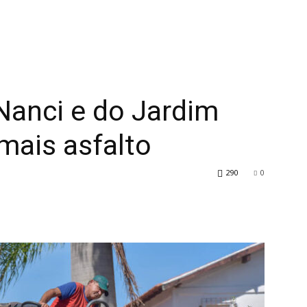
Nanci e do Jardim
ais asfalto
290
0