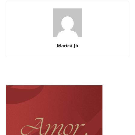
Maricá Já