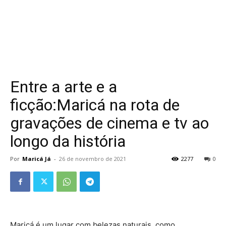
Entre a arte e a
ficção:Maricá na rota de
gravações de cinema e tv ao
longo da história
Por
Maricá Já
-
26 de novembro de 2021
2277
0
Maricá é um lugar com belezas naturais, como