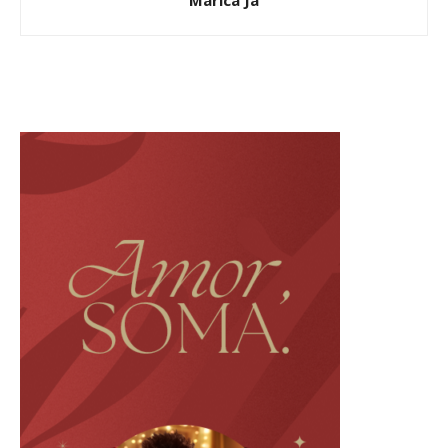
Maricá Já