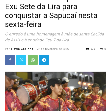
Exu Sete da Lira para
conquistar a Sapucaí nesta
sexta-feira
O enredo é uma homenagem à mãe de santa Cacilda
de Assis e à entidade Seu 7 da Lira
Por
Flavia Godinho
-
24 de fevereiro de 2025
525
0