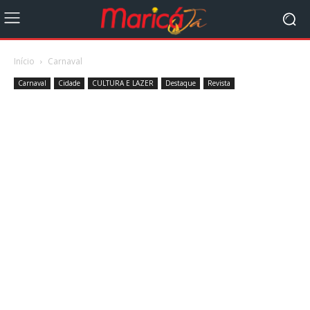
Início
Carnaval
Carnaval
Cidade
CULTURA E LAZER
Destaque
Revista