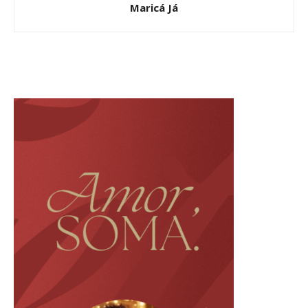
Maricá Já