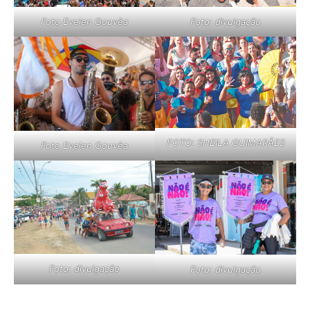
Foto Evelen Gouvêa
Foto: divulgação
FOTO: SHEILA GUIMARÃES
Foto Evelen Gouvêa
Foto: divulgação
Foto: divulgação