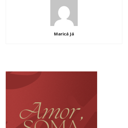
Maricá Já