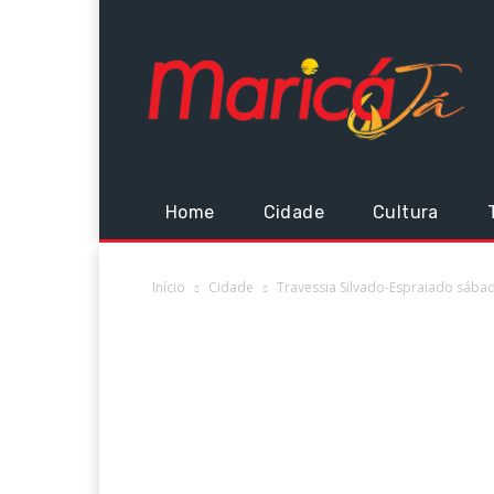
Home
Cidade
Cultura
Início
Cidade
Travessia Silvado-Espraiado sábad