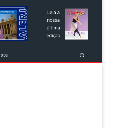
Leia a
nossa
última
edição
ista