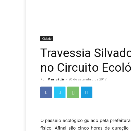
Cidade
Travessia Silvad
no Circuito Ecol
Por
Maricá Já
-
20 de setembro de 2017
O passeio ecológico guiado pela prefeitu
físico. Afinal são cinco horas de duração