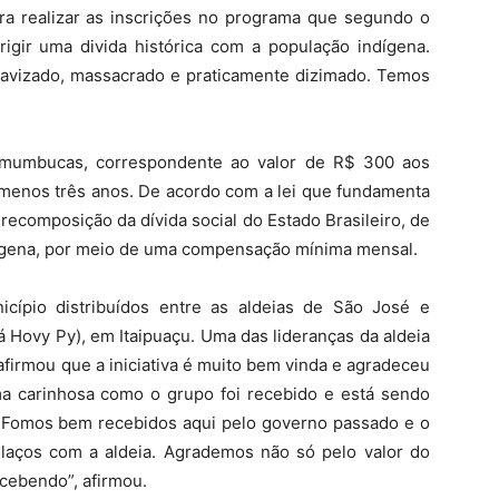
ara realizar as inscrições no programa que segundo o
rrigir uma divida histórica com a população indígena.
scravizado, massacrado e praticamente dizimado. Temos
.
mumbucas, correspondente ao valor de R$ 300 aos
 menos três anos. De acordo com a lei que fundamenta
recomposição da dívida social do Estado Brasileiro, de
ndígena, por meio de uma compensação mínima mensal.
cípio distribuídos entre as aldeias de São José e
á Hovy Py), em Itaipuaçu. Uma das lideranças da aldeia
afirmou que a iniciativa é muito bem vinda e agradeceu
rma carinhosa como o grupo foi recebido e está sendo
to. Fomos bem recebidos aqui pelo governo passado e o
s laços com a aldeia. Agrademos não só pelo valor do
cebendo”, afirmou.