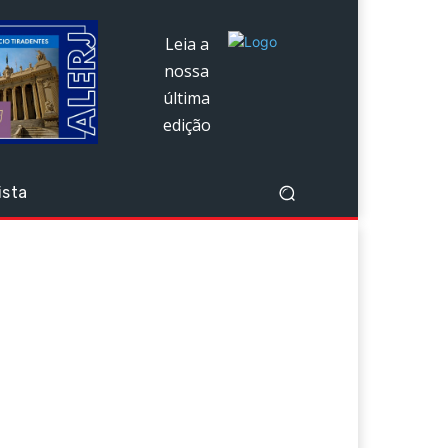
Leia a
nossa
última
edição
ista