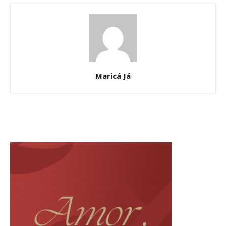
Maricá Já