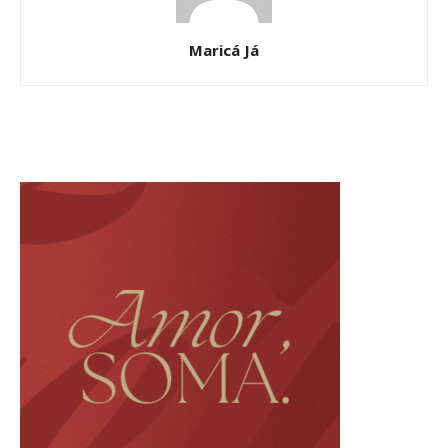
Maricá Já