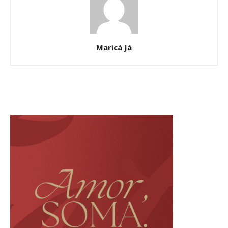
Maricá Já