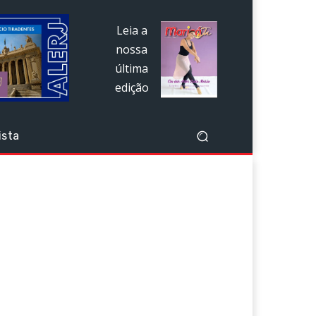
Leia a
nossa
última
edição
ista