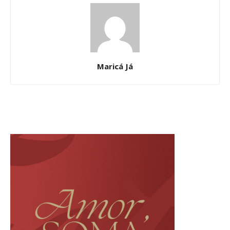
Maricá Já