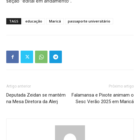
seção “edital em andamento”.
TAGS
educação
Maricá
passaporte universitário
Artigo anterior
Próximo artigo
Deputada Zeidan se mantém
Falamansa e Pixote animam o
na Mesa Diretora da Alerj
Sesc Verão 2025 em Maricá