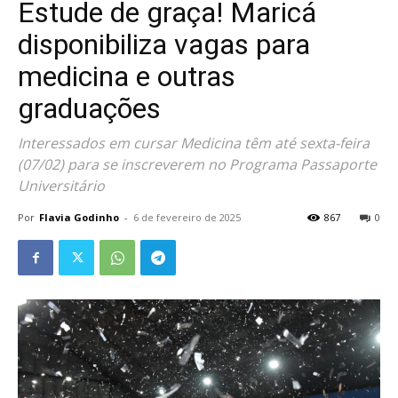
Estude de graça! Maricá
disponibiliza vagas para
medicina e outras
graduações
Interessados em cursar Medicina têm até sexta-feira
(07/02) para se inscreverem no Programa Passaporte
Universitário
Por
Flavia Godinho
-
6 de fevereiro de 2025
867
0