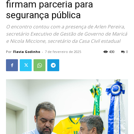
firmam parceria para
segurança pública
O encontro contou com a presença de Arlen Pereira,
secretário Executivo de Gestão de Governo de Maricá
e Nicola Miccione, secretário da Casa Civil estadual
Por
Flavia Godinho
-
7 de fevereiro de 2025
430
0