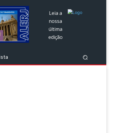
Leia a
nossa
última
edição
ista