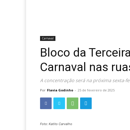
Carnaval
Bloco da Terceir
Carnaval nas rua
A concentração será na próxima sexta-fei
Por
Flavia Godinho
-
25 de fevereiro de 2025
Foto: Katito Carvalho