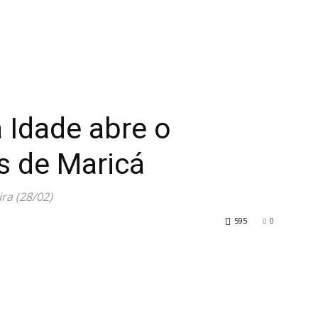
a Idade abre o
s de Maricá
ra (28/02)
595
0