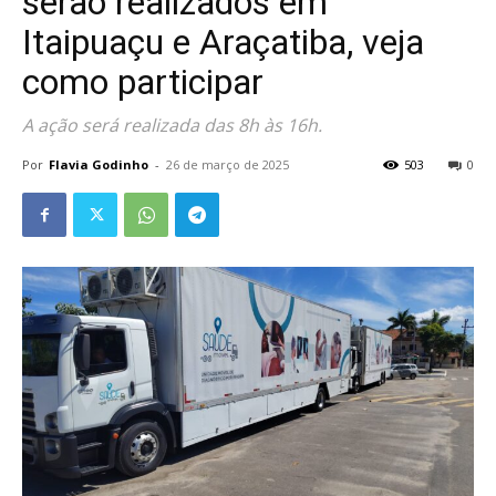
serão realizados em
Itaipuaçu e Araçatiba, veja
como participar
A ação será realizada das 8h às 16h.
Por
Flavia Godinho
-
26 de março de 2025
503
0