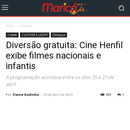
Início
Cidade
Cidade
CULTURA E LAZER
Destaque
Diversão gratuita: Cine Henfil
exibe filmes nacionais e
infantis
A programação acontece entre os dias 25 e 27 de
abril
Por
Flavia Godinho
-
24 de abril de 2025
433
0