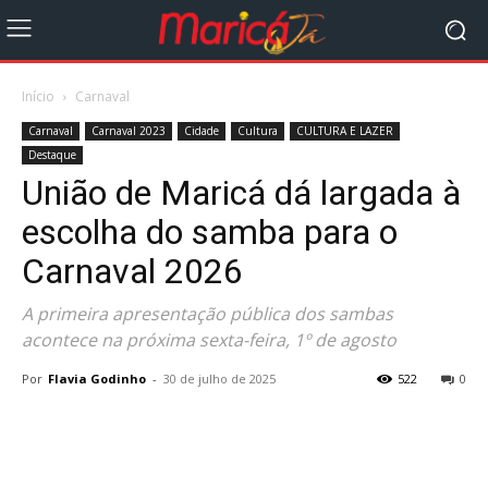
Início
Carnaval
Carnaval
Carnaval 2023
Cidade
Cultura
CULTURA E LAZER
Destaque
União de Maricá dá largada à
escolha do samba para o
Carnaval 2026
A primeira apresentação pública dos sambas
acontece na próxima sexta-feira, 1º de agosto
Por
Flavia Godinho
-
30 de julho de 2025
522
0