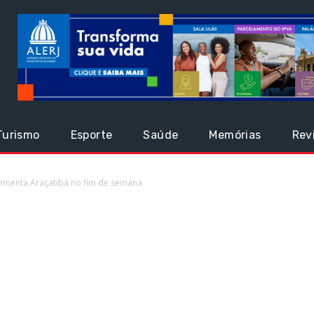
Turismo
Esporte
Saúde
Memórias
Rev
imenta Araçatiba no fim de semana