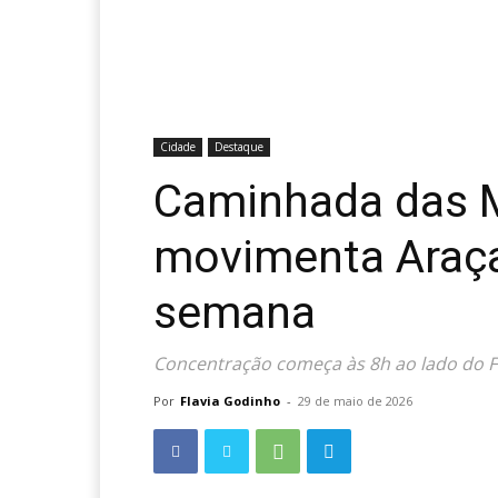
Cidade
Destaque
Caminhada das M
movimenta Araça
semana
Concentração começa às 8h ao lado do 
Por
Flavia Godinho
-
29 de maio de 2026