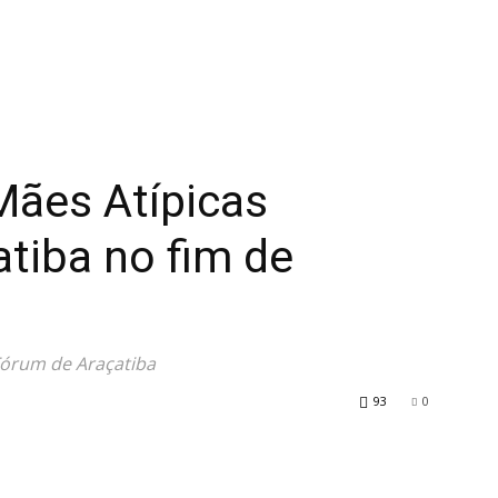
ães Atípicas
tiba no fim de
Fórum de Araçatiba
93
0