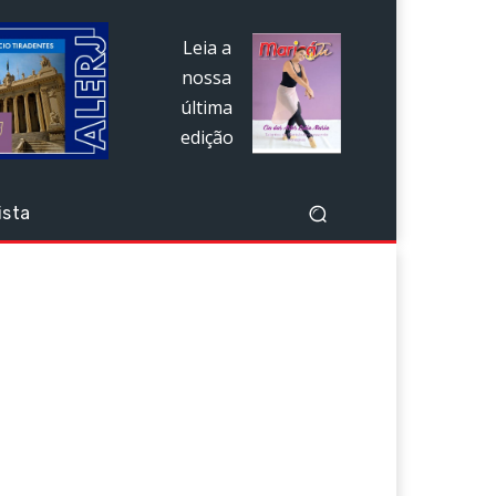
Leia a
nossa
última
edição
ista