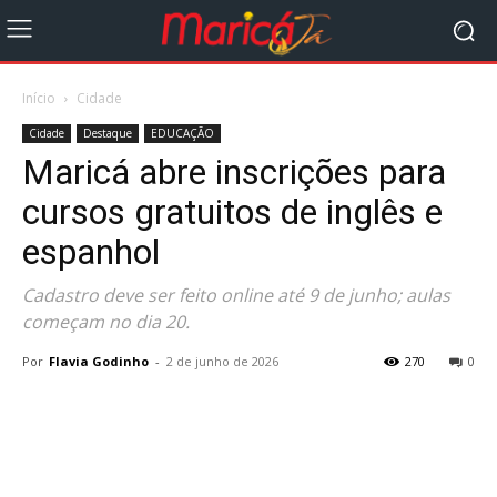
Início
Cidade
Cidade
Destaque
EDUCAÇÃO
Maricá abre inscrições para
cursos gratuitos de inglês e
espanhol
Cadastro deve ser feito online até 9 de junho; aulas
começam no dia 20.
Por
Flavia Godinho
-
2 de junho de 2026
270
0