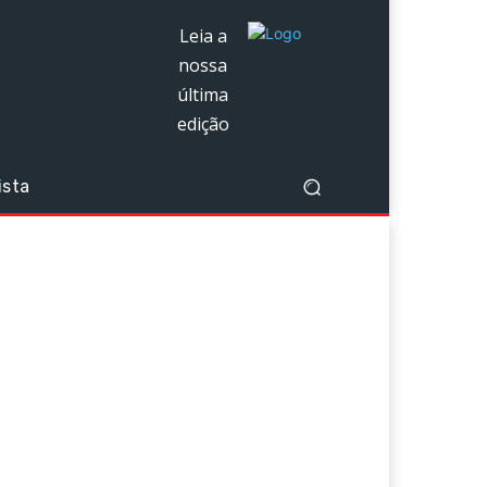
Leia a
nossa
última
edição
ista