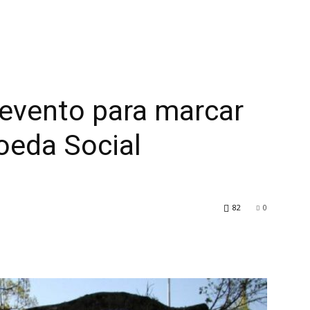
evento para marcar
oeda Social
82
0