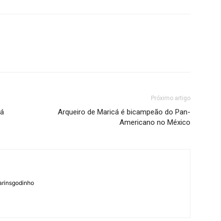
Próximo artigo
cá
Arqueiro de Maricá é bicampeão do Pan-
Americano no México
arinsgodinho