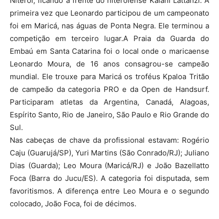
Niterói, ficando a frente do niteroiense Kalani Lattanzi. A
primeira vez que Leonardo participou de um campeonato
foi em Maricá, nas águas de Ponta Negra. Ele terminou a
competição em terceiro lugar.A Praia da Guarda do
Embaú em Santa Catarina foi o local onde o maricaense
Leonardo Moura, de 16 anos consagrou-se campeão
mundial. Ele trouxe para Maricá os troféus Kpaloa Tritão
de campeão da categoria PRO e da Open de Handsurf.
Participaram atletas da Argentina, Canadá, Alagoas,
Espírito Santo, Rio de Janeiro, São Paulo e Rio Grande do
Sul.
Nas cabeças de chave da profissional estavam: Rogério
Caju (Guarujá/SP), Yuri Martins (São Conrado/RJ); Juliano
Dias (Guarda); Leo Moura (Maricá/RJ) e João Bazellatto
Foca (Barra do Jucu/ES). A categoria foi disputada, sem
favoritismos. A diferença entre Leo Moura e o segundo
colocado, João Foca, foi de décimos.