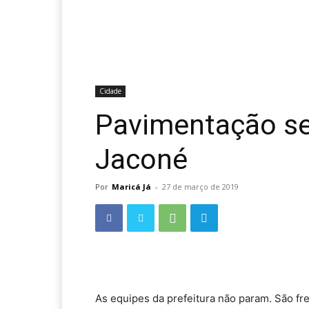
Cidade
Pavimentação se
Jaconé
Por
Maricá Já
-
27 de março de 2019
As equipes da prefeitura não param. São fr