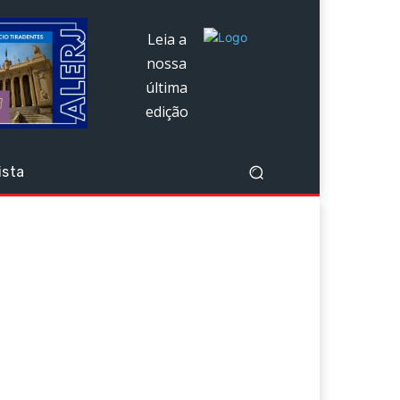
Leia a
nossa
última
edição
ista