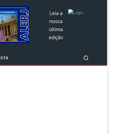
Leia a
nossa
última
edição
ista