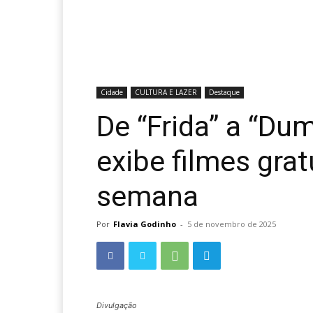
Cidade
CULTURA E LAZER
Destaque
De “Frida” a “Du
exibe filmes grat
semana
Por
Flavia Godinho
-
5 de novembro de 2025
Divulgação