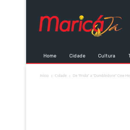
Home
Cidade
Cultura
Início
Cidade
De “Frida” a “Dumbledore” Cine Henf