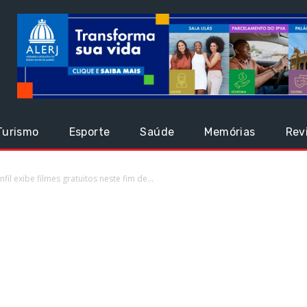
Turismo
Esporte
Saúde
Memórias
Rev
il exibe filmes gratuitos neste fim de...