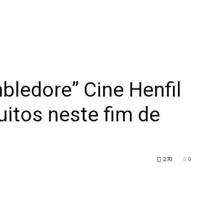
mbledore” Cine Henfil
uitos neste fim de
270
0