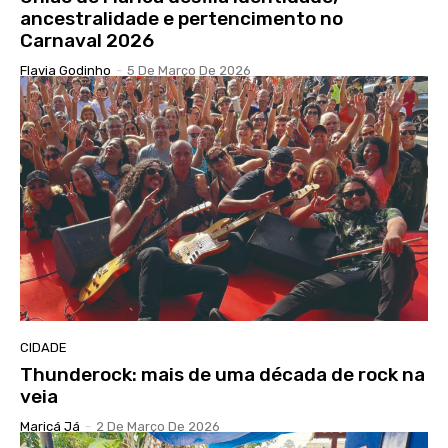
ancestralidade e pertencimento no
Carnaval 2026
Flavia Godinho
-
5 De Março De 2026
CIDADE
Thunderock: mais de uma década de rock na
veia
Maricá Já
-
2 De Março De 2026